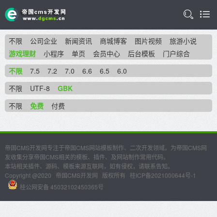
不限
公司企业
新闻资讯
商城博客
图片视频
旅游小说
游戏理财
小程序
单页
会员中心
后台模板
门户综合
不限
7.5
7.2
7.0
6.6
6.5
6.0
不限
UTF-8
GBK
不限
免费
付费
帝国CMS开发网专注于帝国CMS网站模板制作、二次开发领域。为帝国CMS网
友收集分享帝国CMS相关的模板、插件、及网站制作常用代码。
本站相关插件、源码、模板来源互联网，如有侵权，请联系告知。
Copyright @2020
帝国CMS开发网
版权所有
桂ICP备2021000644号-1
桂公网安备 45032102450365号