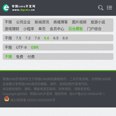
不限
公司企业
新闻资讯
商城博客
图片视频
旅游小说
游戏理财
小程序
单页
会员中心
后台模板
门户综合
不限
7.5
7.2
7.0
6.6
6.5
6.0
不限
UTF-8
GBK
不限
免费
付费
帝国CMS开发网专注于帝国CMS网站模板制作、二次开发领域。为帝国CMS网
友收集分享帝国CMS相关的模板、插件、及网站制作常用代码。
本站相关插件、源码、模板来源互联网，如有侵权，请联系告知。
Copyright @2020
帝国CMS开发网
版权所有
桂ICP备2021000644号-1
桂公网安备 45032102450365号