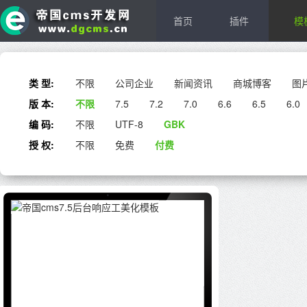
首页
插件
模
类 型:
不限
公司企业
新闻资讯
商城博客
图
版 本:
不限
7.5
7.2
7.0
6.6
6.5
6.0
编 码:
不限
UTF-8
GBK
授 权:
不限
免费
付费