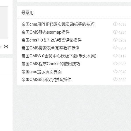
最常用
帝国cms用PHP代码实现灵动标签的技巧

4636
帝国CMS静态sitemap插件

4284
帝国cms7.0＆7.2仿畅言评论插件

3262
l
帝国CMS搜索表单完整教程范例

3234
帝国CMS6.0会员中心模板下载(禾火木风)

3117
帝国CMS程序Cookie的使用技巧

2985
帝国cms提示页面界面

2949
帝国CMS返回汉字拼音插件

2920