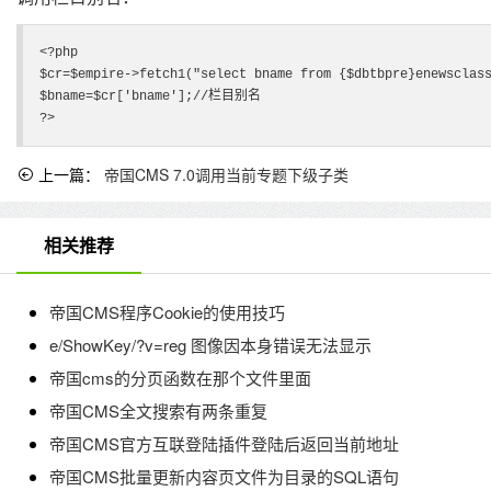
<?php

$cr=$empire->fetch1("select bname from {$dbtbpre}enewsclass
$bname=$cr['bname'];//栏目别名

?>
上一篇：
帝国CMS 7.0调用当前专题下级子类
相关推荐
帝国CMS程序Cookie的使用技巧
e/ShowKey/?v=reg 图像因本身错误无法显示
帝国cms的分页函数在那个文件里面
帝国CMS全文搜索有两条重复
帝国CMS官方互联登陆插件登陆后返回当前地址
帝国CMS批量更新内容页文件为目录的SQL语句