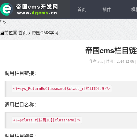
首页
插件
模
" />
当前位置:
首页
>
帝国CMS学习
帝国cms栏目
作者:Shu
|
时间：2014-12-06
|
调用栏目链接：
<?=sys_ReturnBqClassname($class_r[栏目ID],9)?>
调用栏目名称：
<?=$class_r[栏目ID][classname]?>
调用栏目别名：