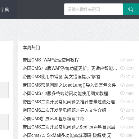
据字典
本周热门
帝国CMS_WAP管理使用教程

3697
帝国CMS7.2版WAP系统功能更新，更适应智能手机

2731
帝国CMS使用中常见“英文错误提示”解答

2710
帝国CMS常见问题之LoadLang()导入语言包文件

2693
帝国CMS7.2版多终端访问功能使用图文教程

2691
帝国CMS二次开发常见问题之推荐变量过滤处理

2513
帝国CMS二次开发常见问题之导入文件介绍

2370
帝国CMS扩展SQL程序编写介绍

2339
帝国CMS二次开发常见问题之$editor声明目录层

2336
帝国cms7.5 SixMall多功能商城源码-破解版 无

2067