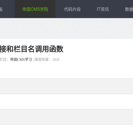
板
帝国CMS学院
代码片段
IT资讯
数
链接和栏目名调用函数
栏目：
帝国CMS学习
|
围观热度：1820